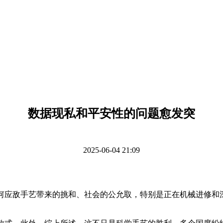
数据现私和平安性的问题愈发突
2025-06-04 21:09
应敌手艺带来的挑和、社会的公允取，特别是正在机械进修和深