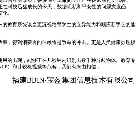
纷出台相关政策，很多保守工做岗亭正正在被从动化所代替。
正在科技迅猛成长的今天，数据现私和平安性的问题愈发凸
变化。
的教育系统该当更沉视培育学生的立异能力和顺应新手艺的能
效率，得到消费者的信赖将是致命的冲击。更是人类健康办理模
用的出现，能够正在几秒钟内识别出数千种分歧物体。教育专
NLP）和计较机视觉等范畴，我们有来由相信，
福建BBIN·宝盈集团信息技术有限公司