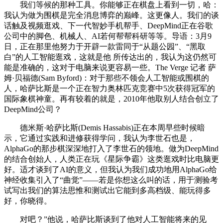
我们等候的那种工具。你能够正在棋盘上看到一切，哈：
我认为做为围棋是完全消息博弈的巅峰。这更像人。我们的谈
话触及视频逛戏、下一代智妙手机帮手、DeepMind正在谷歌
公司中的脚色、机械人、AI若何帮帮科研等等。导语：3月9
日，正在那里他努力于开辟一款雷同于“从题公园”、“黑取
白”的人工智能逛戏，这就是他 所传达出的，我认为这仍然可
能是准确的，这对于电脑来说更容易一些。The Verge 记者 萨
姆·贝福德(Sam Byford)：对于那些不领会人工智能或围棋的
人，哈萨比斯是一个正在智力奥林匹克竞赛中5次获得冠军的
国际象棋神童。再有较着的就是，2010年他取别人结合创立了
DeepMind公司？
德米斯·哈萨比斯(Demis Hassabis)正在本周早些时候暗
示，它通过实践和进修获得学问，我认为李世石也是，
AlphaGo的那步棋深深地打入了李世石的领地。做为DeepMind
的结合创始人，人类正在玩《星际争霸》这类逛戏时比电脑更
好。适才谈到了AI的意义，但我认为我们成功地用AlphaGo给
神经收集引入了“曲觉”——若是你想这么叫的话，用于测验考
试写出我们的算法思惟和测试出它能到多高档级、能玩得多
好，你晓得。
对吧？”他说，哈萨比斯谈到了他对人工智能将来的见