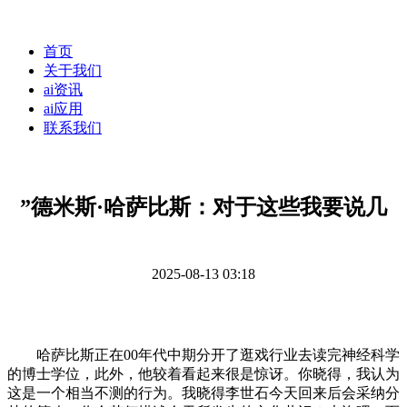
首页
关于我们
ai资讯
ai应用
联系我们
”德米斯·哈萨比斯：对于这些我要说几
2025-08-13 03:18
哈萨比斯正在00年代中期分开了逛戏行业去读完神经科学
的博士学位，此外，他较着看起来很是惊讶。你晓得，我认为
这是一个相当不测的行为。我晓得李世石今天回来后会采纳分