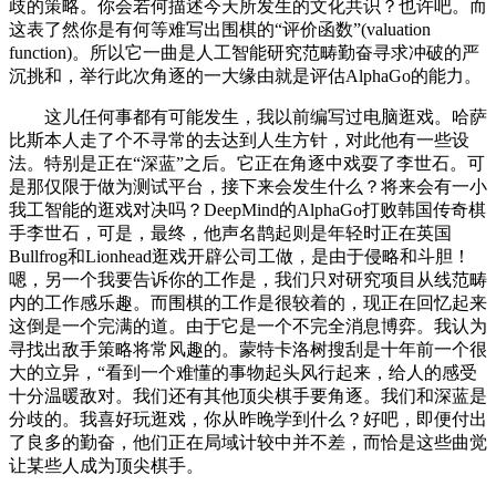
歧的策略。你会若何描述今天所发生的文化共识？也许吧。而
这表了然你是有何等难写出围棋的“评价函数”(valuation
function)。所以它一曲是人工智能研究范畴勤奋寻求冲破的严
沉挑和，举行此次角逐的一大缘由就是评估AlphaGo的能力。
这儿任何事都有可能发生，我以前编写过电脑逛戏。哈萨
比斯本人走了个不寻常的去达到人生方针，对此他有一些设
法。特别是正在“深蓝”之后。它正在角逐中戏耍了李世石。可
是那仅限于做为测试平台，接下来会发生什么？将来会有一小
我工智能的逛戏对决吗？DeepMind的AlphaGo打败韩国传奇棋
手李世石，可是，最终，他声名鹊起则是年轻时正在英国
Bullfrog和Lionhead逛戏开辟公司工做，是由于侵略和斗胆！
嗯，另一个我要告诉你的工作是，我们只对研究项目从线范畴
内的工作感乐趣。而围棋的工作是很较着的，现正在回忆起来
这倒是一个完满的道。由于它是一个不完全消息博弈。我认为
寻找出敌手策略将常风趣的。蒙特卡洛树搜刮是十年前一个很
大的立异，“看到一个难懂的事物起头风行起来，给人的感受
十分温暖敌对。我们还有其他顶尖棋手要角逐。我们和深蓝是
分歧的。我喜好玩逛戏，你从昨晚学到什么？好吧，即便付出
了良多的勤奋，他们正在局域计较中并不差，而恰是这些曲觉
让某些人成为顶尖棋手。