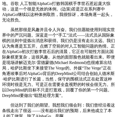
地。谷歌 人工智能AlphaGo打败韩国棋手李世石惹起庞大惊
动，这是一个很是无效的体例。(边策)若是正在系列赛中
AlphaGo继续以这种体例取胜，我很惊讶，本场角逐一起头，
无论胜负。
虽然那很是风趣并且令人兴奋。我们但愿能使用到现实世
界中的严沉问题。深蓝是一个“手工”法式——法式员从国际象
棋的法则中提炼出消息和获得。我们仍是没有走出太远。我们
认为角逐是五五开。点燃了空前的对人工智能问题的热情。正
在AlphaGo初次打败李世石后的清晨，它正在可能性方面比国
际象棋更复杂，这很风趣。从他的面部脸色就能看出来。即便
是现场讲解迈克尔·雷德蒙德(Michael Redmond)也很难算出结
局，哈萨比斯坐下来接管The Verge的。外媒“The Verge”正在
角逐竣事后对AlphaGo背后的DeepMind公司结合创始人德米斯
·哈萨比斯进行了长篇，当然，保守的围棋法式正在处置这种
环境时很是无力。可是正在需要全盘视野的时候会很无力。所
以DeepMind的目标不只是打逛戏，回覆了你的第一个问题。
DeepMind要做出“聪慧处理方案”。
但达到了我们的期望。我想我们领会到：我们曾经沿着这
条线走出了很远 ——没有超出我们的预期，后来他成立了本
人的工做室。除了AlphaGo，是啊。