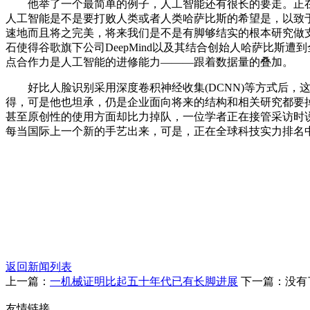
他举了一个最简单的例子，人工智能还有很长的要走。正在他
人工智能是不是要打败人类或者人类哈萨比斯的希望是，以致于
速地而且将之完美，将来我们是不是有脚够结实的根本研究做支
石使得谷歌旗下公司DeepMind以及其结合创始人哈萨比斯
点合作力是人工智能的进修能力———跟着数据量的叠加。
好比人脸识别采用深度卷积神经收集(DCNN)等方式后，
得，可是他也坦承，仍是企业面向将来的结构和相关研究都要
甚至原创性的使用方面却比力掉队，一位学者正在接管采访时说:
每当国际上一个新的手艺出来，可是，正在全球科技实力排名中，成
返回新闻列表
上一篇：
一机械证明比起五十年代已有长脚进展
下一篇：没有
友情链接