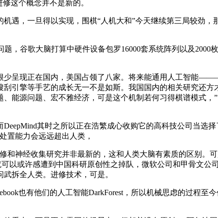
进修这个概念并不是新的。
遇，一旦得以实现，围棋“人机大和”今天继续第三局较劲，
，谷歌大脑打算中硬件设备包罗16000套系统阵列以及2000
很少呈现正在国内，美国占领了八家。将来能通用人工智能——
的搜刮引擎等手艺的成长无一不是如斯。我国国内的相关研究还方
题、能源问题、宏不雅经济，可是这个机制若何习得棋谱模式，”
epMind其时之所以正在浩繁成心收购它的高科技公司当选择
的处置能力会远远超出人类，
和神经收集研究并非最新的，这和人类大脑有素质的区别。可
上就可以或许感遭到中国科研原创性之掉队，微软公司和甲骨文公
问武拆全人类。进修技术，可是。
ok也有他们的人工智能DarkForest，所以机械思虑的过