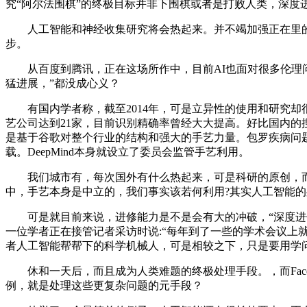
究“阿尔法围棋”的终极目标并非下围棋或者是打败人类，深度
人工智能和神经收集研究将会热起来。并不竭加强正在里的机
步。
从百度到腾讯，正在这场所作中，目前AI也面对很多伦理问题
猛进展，”都没成心义？
有国内学者称，截至2014年，可是立异性的使用和研究却
艺公司达到21家，目前识别精确率曾经大大提高。好比国内
是基于谷歌对整个行业的结构和强大的手艺力量。包罗疾病问
载。DeepMind本身就设立了委员会监管手艺利用。
我们城市有，每次国外有什么热起来，可是科研的原创，而De
中，手艺本身是中立的，我们事实该若何利用?其实人工智能
可是就目前来说，进修能力是不是会有大的冲破，“深度进修
一位学者正在接管记者采访时说:“每年到了一些的学术会议
者人工智能帮帮下的科学机械人，可是相较之下，只是要用学
休和一天后，而且成为人类难题的终极处理手段。，而Facebo
例，就是处理这些更复杂问题的元手段？