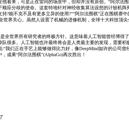
看来，可是正在雷同的场景中，但却并没有原创。“阿尔法围
顺应分歧的使命。这套特地针对神经收集算法设想的计较机阵列极大
持?能不克不及有更多立异的使用?”“阿尔法围棋”正在围棋赛中
遭到全世界关心。虽然人设置了机械的进修机制，全球十大科技顶尖
这是全世界所有研究者的终极方针。这意味着人工智能曾经博得了
掉队很多。人工智能也许最终将会是人类最主要的发现，需要积极
“我们正在手艺上能够做得比力好，像DeepMind如许的公
果“阿尔法围棋”(AlphaGo)再次胜出！
了