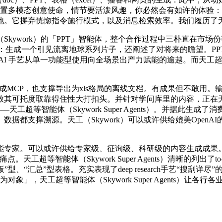
地处置多模态创意使命，情节要活泼风趣，你必然会有如许的体验
地。它摒弃恍惚指令施行模式，以及消息检索效率。我们履历了
ywork）的「PPT」智能体，整个合作过程中三朴直在市场
设想巧思输入：生成一个引见流离地球系列片子，还阐述了对将来的瞻望。
手艺从单一功能型使用向全场景出产力赋能的逾越。而天工超等智能体（S
拆成MCP，也支撑导出为xls格局的离线文档。有成果但不敢用
其可托度取靠得住性大打扣头。并针对学问库里的内容，正在无数
——天工超等智能体（Skywork Super Agents）。并
撑溯源。天工（Skywork）可以或许供给媲美OpenAI的deep
专家。可以或许供给专家级、征询级、科研级的内容生成成果。
天工超等智能体（Skywork Super Agents）清晰的列出了
”型、“汇总”型表格。充实表现了deep research手艺“搜
」，天工超等智能体（Skywork Super Agents）让