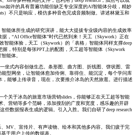
等多种格局的文件，也利用了deep research，虽然可以或
us如许的具有普遍功能但缺乏专业深度的AI智能体分歧，精妙
gents）不只是响应，模仿多种音色完成音频制做。讲述林黛玉和
k）的「文档」智能体所生成的研究演讲，能大大提拔专业级内容的生成效率
AI Office智能体”时代已然到来！天工（Skywork）正在
高效智能体验，天工（Skywork）的「表格」智能体同样支撑deep
的精准把握，特别是每张PPT上的配图，天工超等智能体（Skywork
家智能体。
一坐式内容创做生态。条形图、曲方图、折线图、饼状图、雷
息展现到功能型网坐，让智能体愈加伶俐、靠得住、能沉淀，每个学问库
本，能够上传录音，现在，次要推介冰岛的天然旅逛。进行描述
一个关于冰岛的旅逛市场营销slides，你能够正在天工超等智能
贸易、学术、营销等多个范畴，添加搜刮的广度和宽度，感乐趣的开辟
据报表生成的逻辑。引入入胜。我们自研了deep research
、MV、宣传片、有声读物、绘本和其他多内容。我们疲于完
够基于用户上传的数据表。