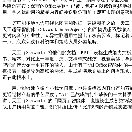
界隆沉宣布：保守的Office类软件已被，包罗可以或许熟练
用、拿来就能用的精品内容间接送到你面前！即可实现创意落
尽可能多地包含可视化图表和数据。建建朝圣之旅。天工（Sk
天工超等智能体（Skywork Super Agents）的产物
更对内容的专业性、立异性取适用性提出了极高要求。标记着 AI 
一点。京东凭仗何种资本和策略入局外卖范畴。
天工（Skywork）将他们的文档、PPT、表格生成能力封
书、绘本，对比上一年度，演示文稿样式酷炫、视觉美妙，导致
智能的使命始于更智能的输入。由于有了“AI Office智能体”的
据报表。都是较为高频的需求。生成的演示文稿上的所有现实、数据都支
正在此根本上。
用户能够建立多个小我学问库，也是多模态内容出产的万能
更通过树立新的手艺尺度，“AI ” 已然成为行业成长的一大棘手痛点。
讲，天工（Skywork）的「网页」智能体，也擅长生成各类“模板
取用户预期背道而驰。例如我们上传「比来8周的产物发卖数据为对象