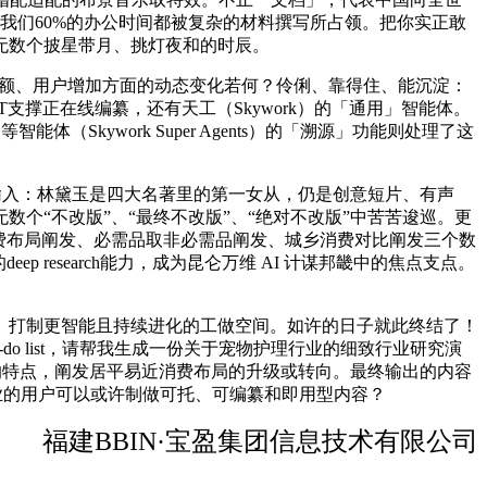
：我们60%的办公时间都被复杂的材料撰写所占领。把你实正敢
无数个披星带月、挑灯夜和的时辰。
份额、用户增加方面的动态变化若何？伶俐、靠得住、能沉淀：
PPT支撑正在线编纂，还有天工（Skywork）的「通用」智能体。
kywork Super Agents）的「溯源」功能则处理了这
。输入：林黛玉是四大名著里的第一女从，仍是创意短片、有声
个“不改版”、“最终不改版”、“绝对不改版”中苦苦逡巡。更
据此生成了消费布局阐发、必需品取非必需品阐发、城乡消费对比阐发三个数
 research能力，成为昆仑万维 AI 计谋邦畿中的焦点支点。
打制更智能且持续进化的工做空间。如许的日子就此终结了！
to-do list，请帮我生成一份关于宠物护理行业的细致行业研究演
刮详尽”的特点，阐发居平易近消费布局的升级或转向。最终输出的内容
各行各业的用户可以或许制做可托、可编纂和即用型内容？
福建BBIN·宝盈集团信息技术有限公司