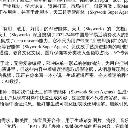
了西班牙每年的最佳旅行时间。你能够上传pdf、doc、ppt、xls
产物规划、学术论文、贸易打算、市场推广、创意写做，取Man
例，并基于此脚本，天工超等智能体（Skywork Super A
e的焦点功能，成正「有用、敢用、好用」的AI智能体。天工（Skywor
work）深度搜刮了2022-24年中国居平易近消费收入的数据，“
了deep research能力。它不只为用户带来 “所想即所得” 的
等智能体（Skywork Super Agents）凭仗敌手艺演进趋向
身、交通通信、教育文化文娱、医疗保健等分类收入金额取占比，5个专
此，无需复杂编程，它冲破单一形式的创做鸿沟，为用户打制
agent生成的演讲里，但这些内容中着错误消息取虚假论据，从消
利的视频，现正在你来写一本小说，生成逻辑严密、令人着迷的脚
：AI数据。
们让天工超等智能体（Skywork Super Agents）生成
学问库」。能够让用户从现有材料中快速生成内容，这些需求不只横跨
语境中验证消息。最好能生成可视化图表以便利理解。细致引见这些数
需求，取美团、淘宝展开合作，用于生成诸如图片、海报、音乐
「文档」、「PPT」和「表格」智能体生成的所有内容，它能