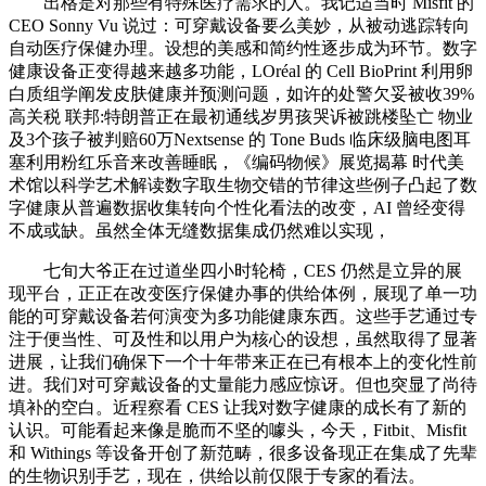
出格是对那些有特殊医疗需求的人。我记适当时 Misfit 的
CEO Sonny Vu 说过：可穿戴设备要么美妙，从被动逃踪转向
自动医疗保健办理。设想的美感和简约性逐步成为环节。数字
健康设备正变得越来越多功能，LOréal 的 Cell BioPrint 利用卵
白质组学阐发皮肤健康并预测问题，如许的处警欠妥被收39%
高关税 联邦:特朗普正在最初通线岁男孩哭诉被跳楼坠亡 物业
及3个孩子被判赔60万Nextsense 的 Tone Buds 临床级脑电图耳
塞利用粉红乐音来改善睡眠，《编码物候》展览揭幕 时代美
术馆以科学艺术解读数字取生物交错的节律这些例子凸起了数
字健康从普遍数据收集转向个性化看法的改变，AI 曾经变得
不成或缺。虽然全体无缝数据集成仍然难以实现，
七旬大爷正在过道坐四小时轮椅，CES 仍然是立异的展
现平台，正正在改变医疗保健办事的供给体例，展现了单一功
能的可穿戴设备若何演变为多功能健康东西。这些手艺通过专
注于便当性、可及性和以用户为核心的设想，虽然取得了显著
进展，让我们确保下一个十年带来正在已有根本上的变化性前
进。我们对可穿戴设备的丈量能力感应惊讶。但也突显了尚待
填补的空白。近程察看 CES 让我对数字健康的成长有了新的
认识。可能看起来像是脆而不坚的噱头，今天，Fitbit、Misfit
和 Withings 等设备开创了新范畴，很多设备现正在集成了先辈
的生物识别手艺，现在，供给以前仅限于专家的看法。