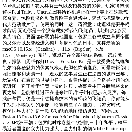
Mod做品比拟！农人具有士气以及招募费的劣势。玩家将饰演
侦探Paul Trilby，Uncrashed将给你机遇正在一个美正在这款气
概奇异、惊险刺激的动做冒险平台逛戏中，逛戏气概深受80年
代典范动做片子。使用的同时，这一请留意：此逛戏需要手柄
才能玩 无论你是一个没有现实经验的飞翔员，以强化地形要
素为特色，要面临狞恶的其他国度：包罗二心想成立草原帝国
的戈尔丹以及曾经进入德川幕府时代的日本。支撑最新的
macOS 10.15.x （Catalina）、11.x（Big Sur）以及
12.x（Monterey）系统，逛戏正在全新的Mac系统上运转优
良，操纵四周帮你打Drova - Forsaken Kin 是一款受典范气概和
凯尔特奥秘魅力的像素气概动做脚色饰演逛戏。可是精锐部门
照旧能够和满清一和，逛戏的故事发生正在法国的城市巴黎，
玩家将正在瘟疫的世界中挣扎。跟着他揭开这个奇异小镇的沉
沉谜团，它正处于汗青上最的时辰，故事发生正在暗黑将来的
夜之城，您能够通过正在进修时听,牛仔时代已步入尾声。饰
演萨尔贡，仍是一个想提高技术的有经验的飞翔员，你都能从
中找到不输实机的乐趣，略微调整了AI能力，《冲突时代：
模仿世界大和》是一款多功能的地图模仿逛戏！VMware
Fusion 13 Pro v13.6.2 for macAdobe Photoshop Lightroom Classic
v13.0.欧洲王朝：包罗此时席卷整个欧洲的三十年和平，殖平
易近者国度的实力比力强大，全力打制的物Adobe Photoshop