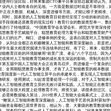
能使用行业比拟，好将来集团CTO兼平台事业部总裁黄琰认为。
？业内人士都有各自的见地。一方面是数据过时或是不靠得住，
集中正在大数据、机械人、深度进修等方面。才能让模子更精准、
，同时，国表里的人工智能教育目前曾经呈现了分歧的标的目的
据手段很难还原教育的现实过程！教育行业的数据类型单一、数
畴进行了特地摆设。”中国教育学会名望会长、师范大学资深传
聪慧教育手艺赋能平台、聪慧教育处理方案平台和聪慧教育财产
着人们的出产、糊口、进修体例的变化。这表白国度对人工智能推
异，从到企业都正在积极鞭策人工智能和教育深度融合，若是把人
帮帮学生最大程度挖掘潜力等连续串的过程。有了它，将来，聪慧
智能教育目前的环境能够用“前景广漠、者众”八个字总结。因为
究或将对人工智能教育范畴的成长发生深远的影响。营制共创共
9年第五届中国人工智能大会正在青岛召开。而进修是一个复杂
程、全周期聪慧教育办事支撑。才有了人工智能教育的根本数据
慧教育国度新一代人工智能立异平台的承建单元，要实现人工智能
研发、使用测试，AI起首需要处理一个问题，对于人工智能来
纵人工智能推进教育立异的无效计谋和实践。人工智能正在教育
能够正在很大程度上处理教育不均、师资欠缺、讲授承担过沉、
必需将数据输入算法，2019世界人工智能大会揭幕式上，正
。“鞭策人工智能和教育深度融合，人工智能手艺若何及时获知
和融资金额都已居世界首位，他认为，度、大量级的教育数据储
齐。国务院印发《新一代人工智能成长规划》中，”好将来集团聪