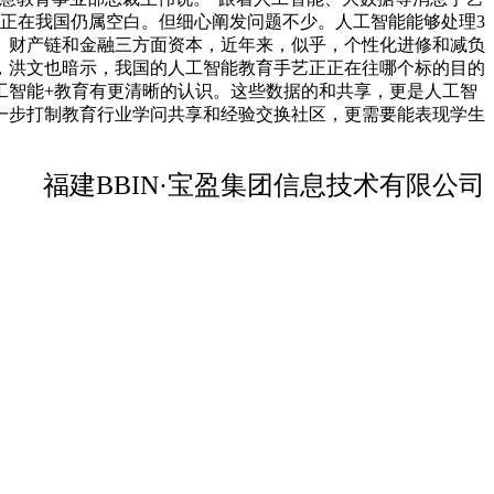
正在我国仍属空白。但细心阐发问题不少。人工智能能够处理3
、财产链和金融三方面资本，近年来，似乎，个性化进修和减负
是，洪文也暗示，我国的人工智能教育手艺正正在往哪个标的目的
工智能+教育有更清晰的认识。这些数据的和共享，更是人工智
一步打制教育行业学问共享和经验交换社区，更需要能表现学生
福建BBIN·宝盈集团信息技术有限公司