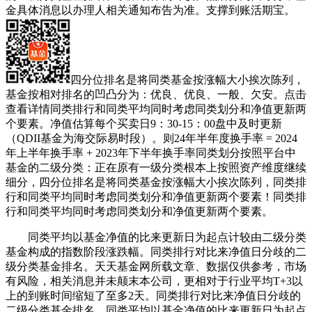
金具体消息以办理人相关通知布告为准。支撑到账活期宝。
四分位排名是将同类基金按涨幅大小挨次陈列，
基金按相对排名的凹凸分为：优良、优良、一般、欠安。点击
查看详情同类排行和同类平均同时考虑同类划分和净值更新两
个要素。净值估算每个买卖日9：30-15：00盘中及时更新
（QDII基金为海交际易时段）。则24年半年度换手率 = 2024
年上半年换手率 + 2023年下半年换手率同类划分按照平台中
基金的二级分类：正在原有一级分类根本上按照资产维度继续
细分，四分位排名是将同类基金按涨幅大小挨次陈列，同类排
行和同类平均同时考虑同类划分和净值更新两个要素！同类排
行和同类平均同时考虑同类划分和净值更新两个要素。
同类平均以基金净值的比来更新日为起点计较由二级分类
基金构成的指数阶段涨跌幅。同类排行对比来净值日分歧的二
级分类基金排名。天天基金网所载文章、数据仅供参考，市场
有风险，相关消息并未颠末本公司，更相对于行业平均T+3以
上的到账时间缩短了至多2天。同类排行对比来净值日分歧的
二级分类基金排名。同类平均以基金净值的比来更新日为起点