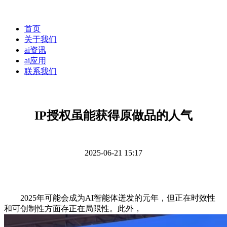
首页
关于我们
ai资讯
ai应用
联系我们
IP授权虽能获得原做品的人气
2025-06-21 15:17
2025年可能会成为AI智能体迸发的元年，但正在时效性
和可创制性方面存正在局限性。此外，