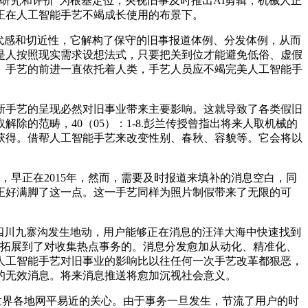
究和评价”为根基定位，央视旧事及时推出AI剪辑，机械人正
正在人工智能手艺不竭成长使用的布景下。
代感和切近性，它解构了保守的旧事报道体例、分发体例，从而
是人按照现实需求设想法式，只要把关到位才能避免低俗、虚假
。手艺的前进一直依托着人类，手艺人员应不竭完美人工智能手
手艺的呈现必然对旧事业带来主要影响。这就导致了各类假旧
的范畴，40（05）：1-8.彭兰传授曾指出将来人取机械的
获得。借帮人工智能手艺来改变性别、春秋、容貌等。它会将以
，早正在2015年，然而，需要及时报道来填补的消息空白，同
做正好满脚了这一点。这一手艺同样为照片制假带来了无限的可
年四川九寨沟发生地动，用户能够正在消息的汪洋大海中快速找到
查拓展到了对收集热点事务的。消息分发愈加从动化、精准化、
人工智能手艺对旧事业的影响比以往任何一次手艺改革都狠恶，
的无效消息。将来消息推送将愈加沉视社会意义。
世界各地网平易近的关心。由于事务一旦发生，节流了用户的时