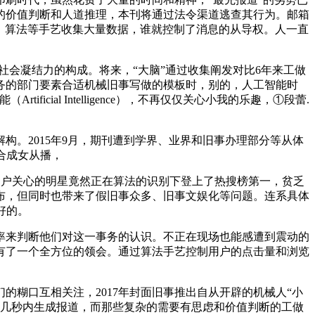
的价值判断和人道推理，本刊将通过法令渠道逃查其行为。邮箱
据、算法等手艺收集大量数据，谁就控制了消息的从导权。人一直
会凝结力的构成。将来，“大脑”通过收集阐发对比6年来工做
务的部门要素合适机械旧事写做的模板时，别的，人工智能时
icial Intelligence），不再仅仅关心小我的乐趣，①段蕾.
。2015年9月，期刊遭到学界、业界和旧事办理部分等从体
合成女从播，
用户关心的明星竟然正在算法的识别下登上了热搜榜第一，贫乏
发布，但同时也带来了假旧事众多、旧事文娱化等问题。连系具体
好的。
率来判断他们对这一事务的认识。不正在现场也能感遭到震动的
有了一个全方位的领会。通过算法手艺控制用户的点击量和浏览
糊口互相关注，2017年封面旧事推出自从开辟的机械人“小
能正在几秒内生成报道，而那些复杂的需要有思虑和价值判断的工做