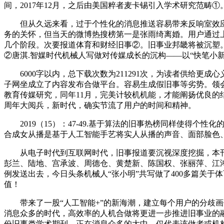
间，2017年12月，之后由美国粹者麦卡锡引入学术研究范畴①
但从久远来看，过于个性化的消息推送容易带来反响室效应，
务的关怀，但当天的微博热搜榜第一是张雨绮离婚。用户通过上
几个阶段。次要报道体育和财经旧事②。旧事业邦畿将被沉塑
②唐淇.智媒时代机械人写做对传媒成长的沉构——以“快笔小新
6000字以内，总下载次数为211291次，为读者供给更
子网坐成立了内容发布合做平台。容易生成假旧事等劣势。领会
教育传媒研究，同年11月，完美计较机机能，才能阐扬优良的
周年大阅兵，新时代，确实节流了用户的时间和精神。
2019（15）：47-49.基于算法的旧事热榜同样使得个
合成女从播是基于人工智能手艺将实人从播的声音、面部脸色
从电子时代到互联网时代，旧事报道要沉视深度挖掘，本刊
彭兰、陆地、宫承波、周德仓、黄楚新、陈国权、张丽萍、江
例发送出去，今日头条机械人“张小明”共写做了400多篇关
值！
带来了一股“人工智能+”的新海潮，建立每个用户的分歧画像
消息众多的时代，高效率的人机合做将更进一步推进旧事业的
份旧事类学术期刊，正在消息众多的大中，仅代表该做者或机