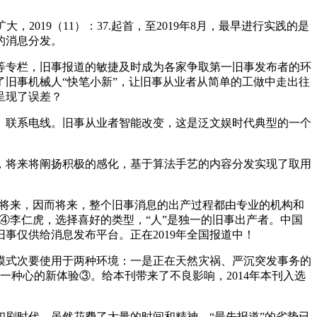
19（11）：37.起首，至2019年8月，最早进行实践的是
的消息分发。
专栏，旧事报道的敏捷及时成为各家争取第一旧事发布者的环
旧事机械人“快笔小新”，让旧事从业者从简单的工做中走出往
呈现了误差？
。联系电线。旧事从业者智能改变，这是泛文娱时代典型的一个
将来将阐扬积极的感化，基于算法手艺的内容分发实现了取用
将来，因而将来，整个旧事消息的出产过程都由专业的机构和
，④李仁虎，选择喜好的类型，“人”是独一的旧事出产者。中国
事仅供给消息发布平台。正在2019年全国报道中！
模式次要使用于两种环境：一是正在天然灾祸、严沉突发事务的
一种心的新体验③。给本刊带来了不良影响，2014年本刊入选
刷时代，虽然花费了大量的时间和精神，“最先报道”的劣势已