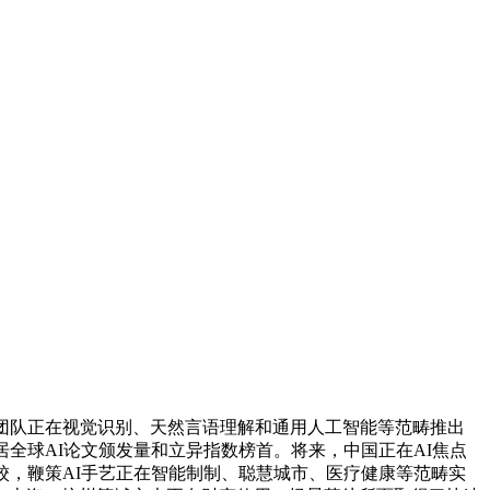
团队正在视觉识别、天然言语理解和通用人工智能等范畴推出
全球AI论文颁发量和立异指数榜首。将来，中国正在AI焦点
校，鞭策AI手艺正在智能制制、聪慧城市、医疗健康等范畴实