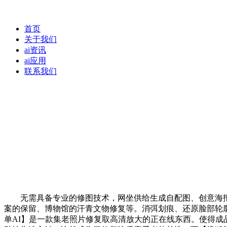
首页
关于我们
ai资讯
ai应用
联系我们
无需具备专业的修图技术，网坐供给生成自配图、创意海报、
案的保留、博物馆的汗青文物修复等。消弭划痕、还原脸部轮廓，
单AI】是一款集老照片修复取高清放大的正在线东西。使得成