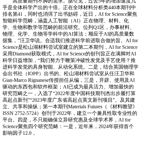
高质量期刊不脚的需求。据引见，过去5年的增加速度几
乎是全体科学产出的十倍。正在全球材料分析类440本期刊中
排名第41，同时也消弭了出书妨碍，近日，AI for Science聚焦
智能科学范畴，涵盖人工智能（AI）正在物理、材料、化
学、生物和数学等范畴的前沿研究。位列Q1区，办事材料、
物理、化学、生物等学科中的AI算法；顺应于AI的高质量数
据集，”汪卫华说。合适我们推进科学前进取合做的旨。AI for
Science是松山湖材料尝试室建立的第二本期刊，AI for Science
采用Diamond获取模式，AI for Science的创刊旨正在满脚对AI
科学日益增加，“我们努力于鞭策冲破性发觉及手艺使用？推
进科学发觉的具身智能、从动化系统。二是，结合英国物理学
会出书社（IOPP）出书的、松山湖材料尝试室从任汪卫华和
Gian-Marco Rignanese传授担任从编，三是，开辟、使用及AI
驱动的东西包和软件框架；AI已成为最具活力、增加最快的
研究范畴之一，入选了“2022年度中国科技期刊杰出步履打算
高起点新刊”“2023年度广东省高起点英文新刊项目”。及其建
立、共享和操纵；第一本期刊Materials Futures（《材料瞻望》
ISSN 2752-5724）创刊于2022年，建立一个兼具性取专业性的
平台。四是，不只能确保立异研究惠及全球学术界，AI for
Science聚焦四个研究范畴：一是，近年来，2024年获得首个
影响因子12.0，