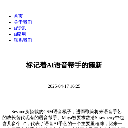
首页
关于我们
ai资讯
ai应用
联系我们
标记着AI语音帮手的簇新
2025-04-17 16:25
Sesame所搭载的CSM语音模子，进而鞭策将来语音手艺
的成长替代现有的语音帮手。Maya被要求数清Strawberry中包
含几多个“r”，代表了语音AI手艺的一个主要里程碑，比来一