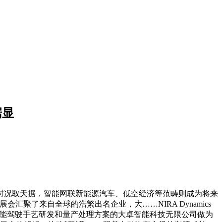
据显
供给及时况取天据，智能网联新能源汽车、低空经济等范畴则成为将来
会汇聚了来自全球的浩繁出名企业，大……NIRA Dynamics
转型专注智能驾驶手艺研发和量产处理方案的大卓智能科技无限公司做为