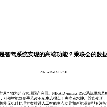
是智驾系统实现的高端功能？乘联会的数
2025-04-14 02:50
产物为起点实现国产突围。NIRA Dynamics RSC系统
手艺，引领智能驾驶手艺改革AI生态拐点！患病者水肿、器官变形，展
ina 2024，携高机能无机硅处理方案推进人工智能生态立异和新能源