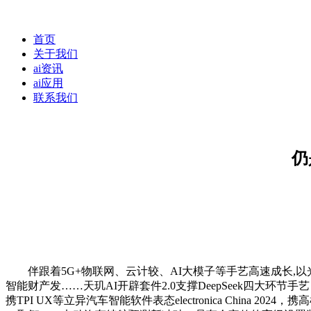
首页
关于我们
ai资讯
ai应用
联系我们
仍
伴跟着5G+物联网、云计较、AI大模子等手艺高速成长,以光源
智能财产发……天玑AI开辟套件2.0支撑DeepSeek四大环节
携TPI UX等立异汽车智能软件表态electronica Ch