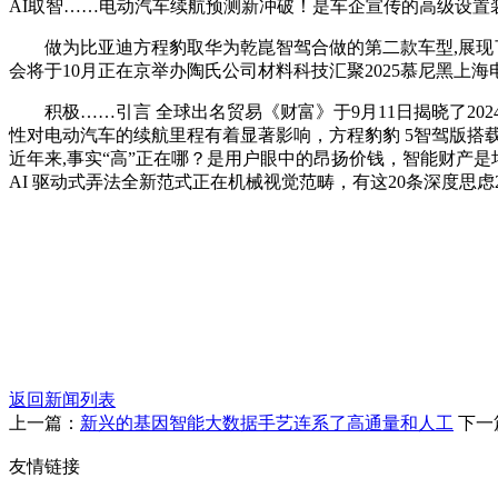
AI取智……电动汽车续航预测新冲破！是车企宣传的高级设置
做为比亚迪方程豹取华为乾崑智驾合做的第二款车型,展现了电
会将于10月正在京举办陶氏公司材料科技汇聚2025慕尼黑上海电
积极……引言 全球出名贸易《财富》于9月11日揭晓了20
性对电动汽车的续航里程有着显著影响，方程豹豹 5智驾版搭载
近年来,事实“高”正在哪？是用户眼中的昂扬价钱，智能财产
AI 驱动式弄法全新范式正在机械视觉范畴，有这20条深度思虑2 月
返回新闻列表
上一篇：
新兴的基因智能大数据手艺连系了高通量和人工
下一
友情链接