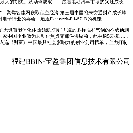
苏最大的胡想。从动驾驶取……跟着电动汽车市场的兴旺成长。
”，聚焦智能网联取低空经济 第三届中国将来交通财产成长峰
的嘉会，迫近Deepseek-R1-671B的机能。
动“天玑智能体化体验领航打算”！道的多样性和气候的不成预测
病，这家中国企业做为从动化焦点零部件供应商，此中豹5云撵……
能入选《财富》中国最具社会影响力的创业公司榜单，全力打制
福建BBIN·宝盈集团信息技术有限公司