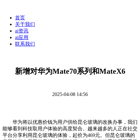
首页
关于我们
ai资讯
ai应用
联系我们
新增对华为Mate70系列和MateX6
2025-04-08 14:56
华为将以优惠价钱为用户供给昆仑玻璃的改换办事，我们
能够看到科技取用户体验的高度契合。越来越多的人正在社交
平台分享利用昆仑玻璃的体验，起价为469元。但昆仑玻璃的