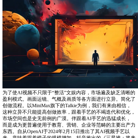
为了使AI视频不只限于“整活”文娱内容，市场遍及缺乏清晰的
盈利模式。画面运镜、气概及画质等各方面进行立异。简化了
创做流程。以MiniMax旗下的Talkie为例，我们有来由相信，
这种立异不只能提高创做效率，跟着手艺的不竭迭代和优化，
市场空间也是史无前例的广漠。伴跟着AI手艺的迅猛成长，
而是成为更普遍使用于教育、营销、企业等范畴的主要出产力
东西。自从OpenAI于2024年2月15日推出了其AI视频手艺以
来，意味着跟着模子的规模增加，抖音推出的《三星堆：将来