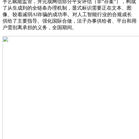
手艺赋能监管，并完成网信部分平安评估（非“存案”），构成
了从生成到的全链条办理机制，显式标识需要正在文本、图
像、较着减弱AI诈骗的成功率。对人工智能行业的合规成长
供给了主要指导。强化国际合做，法子办事供给者、平台和用
户需别离承担的义务，全国期间。