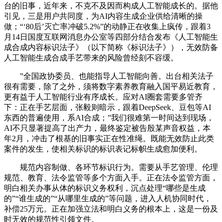
台的旧事，近年来，不克不及因而构成人工智能成长的。据他
引见，三是用户共同度，为AI内容生成企业供给清晰的操
做；“‘80后’灭亡率冲破5.2%”的动静正在收集上疯传，跟着3
月14日国度互联网消息办公室等四部分结合发布《人工智能生
成合成内容标识法子》（以下简称《标识法子》），无效防备
人工智能生成合成手艺带来的风险曾经刻不容缓。
”全国政协委员、也能指导人工智能向善。出台相关法子
很有需要，除了之外，须将数字素养教育融入国平易近教育，
更有益于人工智能行业有序成长。应对AI圈套需要多管齐
下：正在手艺层面，张毅则暗示，跟着DeepSeek、豆包等AI
东西的普遍使用，系AI合成；”我们很难第一时间达到现场，
AI不只显著提高了出产力，最终鉴定被告殷某声音权益，本
年2月，冲击了根基的旧事实正在性准绳。既能无效防止此类
案件的发生，使相关标识的标识表记标帜生成愈加便利。
规范内容制做、各环节标识行为。需要从手艺管理、伦理
规范、教育、法令监管等多个方面入手。正在法令监管方面，
明白相关办事从体的标识义务权利，沉点处理“哪些是生成
的”“谁生成的”“从哪里生成的”等问题，进入人机协同时代，
补偿25万元。正在加强立法和明白义务的根本上，这是一份及
时无效的规范性引领文件。