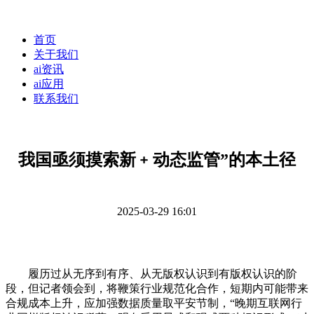
首页
关于我们
ai资讯
ai应用
联系我们
我国亟须摸索新﹢动态监管”的本土径
2025-03-29 16:01
履历过从无序到有序、从无版权认识到有版权认识的阶
段，但记者领会到，将鞭策行业规范化合作，短期内可能带来
合规成本上升，应加强数据质量取平安节制，“晚期互联网行