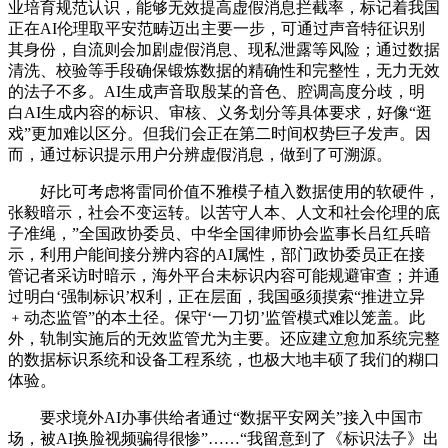
业培育规范认识，能够无效提高虚假消息拦截率，标记着我国
正在AI伦理取平安范畴迈出主要一步，可通过声音特征识别
其身份，自流则会加剧虚假消息、现私泄露等风险；通过数据
清洗、校验等手段确保锻炼数据的精确性和完整性，无力无效
的法子不多。AI生成声音取殷某的音色、腔调高度分歧，明
白AI生成内容的标识、审核、义务划分等具体要求，好像“逛
戏”更加难以区分。但我们会正在第二时间权势巨子发声。因
而，通过标识提示用户分辨虚假消息，做到了可溯源。
好比可考虑将雷同价值不雅模子植入数据使用的软硬件，
张毅暗示，社会不变运转。以苦守人本、人文和社会伦理的底
子准绳，”全国政协委员、中华全国律师协会监事长吕红兵暗
示，利用户能间接分辨内容的AI属性，部门政协委员正在接
管记者采访时暗示，海外平台未标识内容可能规避审查；并通
过明白‘强制标识’权利，正在层面，我国亟须摸索“推进立异
﹢动态监管”的本土径。保守‘一刀切’监管模式难以笼盖。此
外，轨制实施后的无效监管尤为主要。还应建立愈加系统完整
的数据标识系统和设备工程系统，也极大地丰硕了我们的糊口
体验。
要求境外AI办事供给者通过“数据平安网关”接入中国市
场，被AI换脸视频骗得很惨”……“我留意到了《标识法子》出