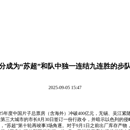
分成为“苏超”和队中独一连结九连胜的步
2025-09-05 15:47
025年度中国片子总票房（含海外）冲破400亿元，无锡、吴江紧
国第三大城市的市长8月30日签订一份行政令，并暗示以色列的
，“苏超”第十轮再竣事3场角逐。对于9月1日之前出厂库存产