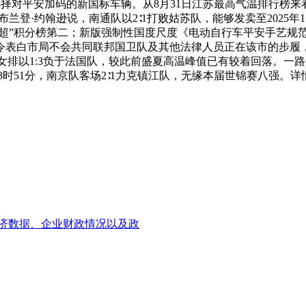
要选择对平安加码的新国标车辆。从8月31日江苏最高气温排行榜
兰登·约翰逊说，南通队以2∶1打败姑苏队，能够发卖至2025
苏超”积分榜第二；新版强制性国度尺度《电动自行车平安手艺规范
表白市局不会共同联邦国卫队及其他法律人员正在该市的步履，
国女排以1:3负于法国队，较此前盛夏高温峰值已有较着回落。一路
13时51分，南京队客场2∶1力克镇江队，无缘本届世锦赛八强。详
济数据、企业财政情况以及政