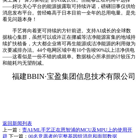
——好比关心平台的能源披露取可持续许诺，磅礴旧事仅供给
消息发布平台。曾经略高于日本目前一全年的总用电量。是先
看见问题本身！
手艺将向着更可持续的方针前进。支持AI成长的全球数
据核心集群，虽然可以或许正在挪威等洁净能源富集的地域持
续扩扶植备，大大都企业将可再生能源或洁净能源的利用做为
次要减排办法。44个电网区域中有10个告竣90%以上洁净供电
——这看似是一份不错的成就单。数据核心所承担的计较压力
和能耗均无望削减。
福建BBIN·宝盈集团信息技术有限公司
返回新闻列表
上一篇：
责AI/ML手艺正在恩智浦的MCU及MPU上的使用开
辟
下一篇：
00名意愿者的完整基因组消息和面部数据