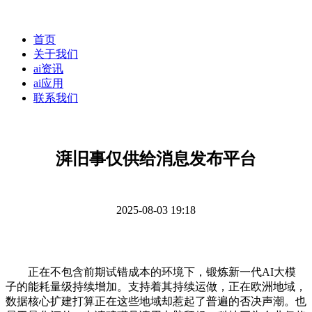
首页
关于我们
ai资讯
ai应用
联系我们
湃旧事仅供给消息发布平台
2025-08-03 19:18
正在不包含前期试错成本的环境下，锻炼新一代AI大模
子的能耗量级持续增加。支持着其持续运做，正在欧洲地域，
数据核心扩建打算正在这些地域却惹起了普遍的否决声潮。也