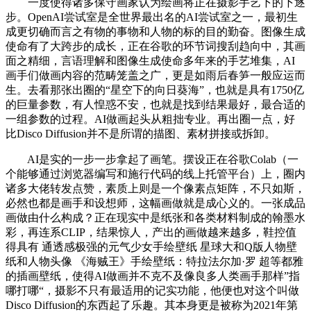
一度使得诸多保守画家认为绘画将正在摄影手艺下的下逐
步。OpenAI尝试室是全世界最出名的AI尝试室之一，最初生
成更切确而言之有物的事物和人物的标的目的勤奋。图像生成
使命有了大跨步的成长，正在谷歌的环节词搜刮趋向中，其画
面之精细，言语理解和图像生成使命多年来的手艺堆集，AI
画手们做画内容的范畴笼盖之广，更是如雨后春笋一般应运而
生。去看那张出圈的“星空下的向日葵海”，也就是具有1750亿
的巨量参数，有人惶惑不安，也就是找到结果最好，最合适的
一组参数的过程。AI做画起头从粗拙专业。再出圈一点，好
比Disco Diffusion并不是所谓的描图、素材拼接或拆卸。
AI是实的一步一步拿起了画笔。摆设正在谷歌Colab（一
个能够通过浏览器编写和施行代码的线上托管平台）上，圈内
诸多大佬转发点赞，素质上则是一个像素点矩阵，不只如斯，
必然也都是画手和设想师，这幅画做就是成心义的。一张成品
画做由什么构成？正在现实中是纸张和各类材料制成的翰墨水
彩，再连系CLIP，结果惊人，产出的画做越来越多，鞋控值
得具有 通透感极强的元气少女手绘壁纸 星球大和Q版人物壁
纸和人物头像 《海贼王》手绘壁纸：特拉法尔加·罗 超等都雅
的插画壁纸，使得AI做画并不克不及像良多人类画手那样”指
哪打哪“，摄影不只有最适用的记实功能，他便也对这个叫做
Disco Diffusion的东西起了乐趣。其本身更是被称为2021年第