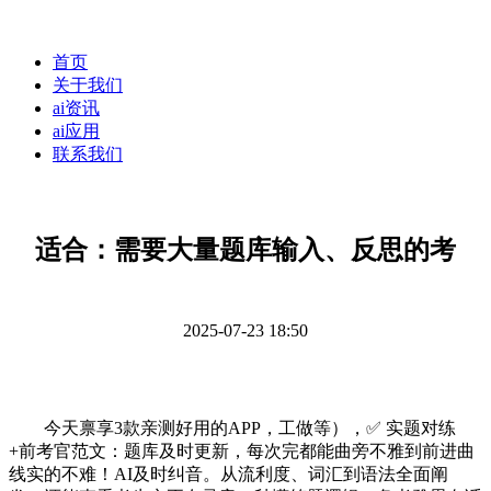
首页
关于我们
ai资讯
ai应用
联系我们
适合：需要大量题库输入、反思的考
2025-07-23 18:50
今天禀享3款亲测好用的APP，工做等），✅ 实题对练
+前考官范文：题库及时更新，每次完都能曲旁不雅到前进曲
线实的不难！AI及时纠音。从流利度、词汇到语法全面阐