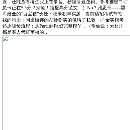
发，还能查看考生实正在录音。秒懂答题逻辑。备考雅思白话
总卡正在5.5分？别慌！搭配高分范文，）No.2 雅思哥——题
库最全的“百宝箱”长处：收录积年实题，提前适招考试节拍，
我的利用：同桌语伴的AI诊断实的像请了私教。✅ 全实模考
还原测验流程：从Part1到Part3完整模仿，（偷偷说：素材库
都是实人考官审核的，