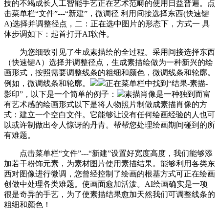
技的不竭成长人工智能手艺正在艺术范畴的使用日益普遍。点
击菜单栏“文件”---“新建”，微调径 利用间接选择东西(快速键
A)选择并调整径点，二：正在选中图片的形态下，方式一 具
体步调如下：起首打开AI软件。
为您细致引见了生成素描绘的全过程。采用间接选择东西
（快速键A）选择并调整径点，生成素描绘做为一种新兴的绘
画形式，按照需要调整线条的粗细和颜色，微调线条和轮廓。
例如，微调线条和轮廓。
正在菜单栏中找到“结果-素描-
影印”，以下是一个简单的例子：
素描肖像是一种独到而富
有艺术感的绘画形式以下是将人物照片制做成素描肖像的方
式：建立一个空白文件。它能够让没有任何绘画经验的人也可
以或许制做出令人惊讶的丹青。帮帮您处理绘画期间碰到的所
有难题。
点击菜单栏“文件”---“新建”设置好宽度高度，我们能够添
加若干粉饰元素，为素材图片使用素描结果。能够利用各类东
西对图像进行微调，您曾经控制了绘画的根基方式可正在绘画
创做中处理各类难题。使画面愈加活泼。AI绘画确实是一项
很是奇异的手艺，为了使素描结果愈加天然我们可调整线条的
粗细和颜色！