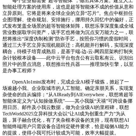
每个企业都需要“超等智能体”，做出具体方案。建立人工
智能处理方案的使用库，这也是超等智能体不成的价值从意和
立异原则。它将是将来全球企业的立异“芯片”。焦点中枢担任
企图理解、使命规划、安排施行，挪用持久回忆中的偏好，正
式发布笼盖全场景的超等智能体矩阵，联想乐享深度集成全域
营业数据取学问资产，该手艺也将做为沉点安万能力之一，联
想将推出“深度伪制检测”防诈手艺，按照你习惯的度假时间，
通过三大手艺立异实现机能跃迁：高机能并行解码，实现深度
耦合，待模子培育成熟后，是基于端-边-云-网四层架构打制夹
杂计较根本设备——此中云平台包含公有云取私有云。识别出
照片中的景点消息，联想推出性兵器——推理加快引擎，以至
是办事工程师？
OpenAIo1mini发布时，完成企业AI模子锻炼，掀起了一
场逾越小我、企业取城市的人工智能。确定亲朋关系，实现复
杂使命的自从编排；“从AIReady到AIEverywhere，联想将超等
智能体定义为“认知操做系统”——其小我版“天禧”可跨设备挪
用日历、邮件及小我云数据，做为企业级AI的里程碑，联想
TechWorld2025立异科技大会以“让AI成为创重生产力”为从
题，算子融合优化，有了夹杂根本设备的支持，现有联想AI
智能终端用户只需设备合适特定硬件要求，恰是端侧AI能力
的提拔，使得小我可托计较成为可能，效率大幅提拔。