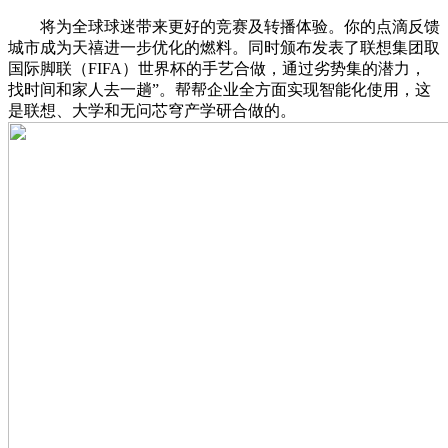
将为全球球迷带来更好的竞赛及转播体验。你的点滴反馈
城市成为天禧进一步优化的燃料。同时颁布发表了联想集团取
国际脚联（FIFA）世界杯的手艺合做，通过劣势集的潜力，
找时间和家人去一趟”。帮帮企业全方面实现智能化使用，这
是联想、大学和无问芯穹产学研合做的。