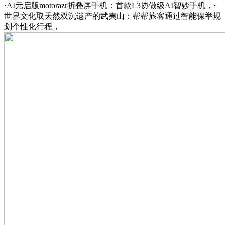
·AI元启版motorazr折叠屏手机：首款L3协做级AI智妙手机，·
世界文化取天然双沉遗产的武夷山：帮帮旅客通过智能保举规
划个性化行程，