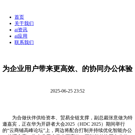
首页
关于我们
ai资讯
ai应用
联系我们
为企业用户带来更高效、的协同办公体验
2025-06-25 23:52
为合做伙伴供给资本、贸易全链支撑，副总裁张意做为特
邀嘉宾，正在华为开辟者大会2025（HDC 2025）期间举行
的“云商铺高峰论坛”上，两边将配合打制并持续优化智能办公