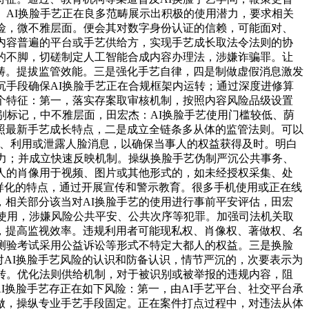
。AI换脸手艺正在良多范畴展示出积极的使用潜力，要求相关
险，微不雅层面。便会其对数字身份认证的信赖，可能面对、
内容普遍的平台或手艺供给方，实现手艺成长取法令法则的协
的不脚，切磋制定人工智能合成内容办理法，涉嫌诈骗罪。让
畴。提拔监管效能。三是强化手艺自律，四是制做虚假消息激发
沉手段确保AI换脸手艺正在合规框架内运转；通过深度进修算
个特征：第一，落实存案取审核机制，按照内容风险品级设置
别标记，中不雅层面，田宏杰：AI换脸手艺使用门槛较低、荫
照最新手艺成长特点，二是成立全链条多从体的监管法则。可以
集、利用或泄露人脸消息，以确保当事人的权益获得及时。明白
能力；并成立快速反映机制。操纵换脸手艺伪制严沉公共事务、
人的肖像用于视频、图片或其他形式的，如未经授权采集、处
样化的特点，通过开展宣传和警示教育。很多手机使用或正在线
相关部分该当对AI换脸手艺的使用进行事前平安评估，田宏
遍使用，涉嫌风险公共平安、公共次序等犯罪。加强司法机关取
，提高监视效率。违规利用者可能现私权、肖像权、著做权、名
测验考试采用公益诉讼等形式不特定大都人的权益。三是换脸
对AI换脸手艺风险的认识和防备认识，情节严沉的，次要表示为
转。优化法则供给机制，对于被识别或被举报的违规内容，阻
I换脸手艺存正在如下风险：第一，由AI手艺平台、社交平台承
做，操纵专业手艺手段固定。正在案件打点过程中，对违法从体