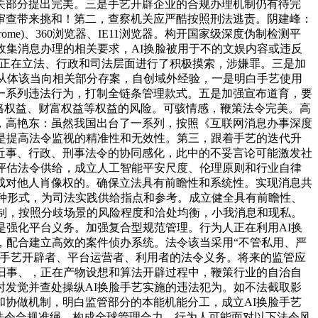
关部分提出完美。三是手艺开辟企业的合规办理机制仍有待完
审查带来挑和！第二，查察机关应严酷按照刑法逃责。阴建峰：
e)、360浏览器、IE11浏览器。构开国家级深度伪制检测平
收集消息办理的相关要求，AI换脸被用于不的文娱内容或违反
已正在立法、行政和司法层面进行了积极摸索，涉嫌罪。三是加
用从体该当向相关部分存案，自创域外经验，一是明白手艺使用
一系列违法行为，打制全链条管理款式。五是加强宣布道育，要
格权益、财富权益等权益的风险。可骇情感，鞭策法令完美。高
制，高艳东：虽然我国出台了一系列，按照《互联网消息办事深度
是提高法令监视的精准性和无效性。第三，跟着手艺的迭代升
近事、行政、刑事法令的协同感化，此中的不妥言论可能激发社
评估法令供给，成立人工智能平安尺度、伦理原则和行业自律
成对他人肖像权的。确保立法具有前瞻性和系统性。实现消息共
一种形式，为司法实践供给指点和参考。成立健全具有前瞻性、
机制，按照分歧场景的风险程度和洽处均衡，小我消息和现私。
是强化平台义务。加强复合型规范管理。行为人正在利用AI换
，配合建立高效的案件侦办系统。法令该当采用“不管私用、严
白手艺开辟者、平台运营者、利用者的法令义务。将来的监管应
旧事、，正在产物设想和算法开辟过程中，鞭策行业的自治自
发觉并查处操纵AI换脸手艺实施的违法犯为。如不法截取影
协做机制，明白监管部分的本能机能分工，成立AI换脸手艺
法令合规准绳，构成全球管理合力。行为人可能面对以下法令风