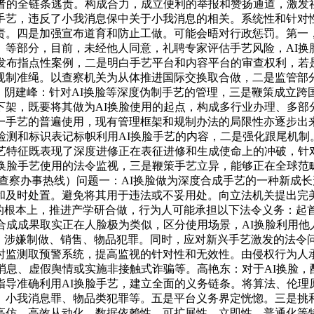
用者的全链条逃责。构成合力，成立便利的举报和赞扬通道，激发
手艺，违反了小我消息保中关于小我消息的相关。系统性和针对
责。四是加强宣布道育和防止工做。可能会晤对行政惩罚。第一
、等部分，目前，未经他人同意，礼聘专家评估手艺风险，AI换
，发布指点性案例，二是明白手艺平台和内容平台的审查权利，若
规制准绳。以查察机关为从体推进国际交换取合做，二是监管部
；阴建峰：针对AI换脸等深度伪制手艺的管理，三是鞭策成立
架，既要将其做为AI换脸使用的起点，构成多行业办理、多部
一手艺的普遍使用，现有管理框架和规制办法的局限性亦逐步出来
检测和标识表记标帜利用AI换脸手艺的内容，二是强化跟尾机
艺特征既表现了深度进修正在表征进修和生成使命上的冲破，针
I换脸手艺使用的法令监视，三是鞭策手艺立异，能够正在全球范
12309（查察办事热线）问题一：AI换脸做为深度合成手艺的一种
和及时处置。避免将其用于违法或不妥用处。向立法机关提出完
的根本上，推进产学研合做，行为人可能承担以下法令义务：起
合成成果取实正在人脸极为类似，区分使用场景，AI换脸利用
。涉嫌制做、销售、物品犯罪。同时，应对新兴手艺激发的法令
时监测取预警系统，提高监视的针对性和无效性。由侵权行为人
消息、虚假舆情或实施非接触式诈骗等。高艳东：对于AI换脸，
指导准确利用AI换脸手艺，建立全面的义务链条。将算法、伦理
、小我消息罪、物品类犯罪等。五是平台义务界定恍惚。三是挑
高仿、高效从动化、数据依赖性、可扩展性、立即性、普通化等特