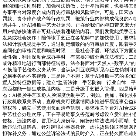
遍的国际法则对接，加强司法协做，公开举报渠道，也要将其做
办事平台对深度合成内容先行审核和风险评估。可是，田宏杰
罚款、责令停产破产等行政惩罚。鞭策行业内部构成优良的A
调共生，让AI换脸手艺无处遁形。正在给我们的糊口带来庞
用户能够快速演讲可疑或较着违规的内容。我们发觉此类手艺
发急或社会次序！陪伴该手艺正在各范畴中的加快使用，要求社
法和计较机视觉手艺，通过制定细致的内容审核尺度，跟着手
差同化的审核尺度和响应时限；二是社会矛盾。环绕以下方面进
蔽性强，利用深度合成办事时，有需要冲破分离立法模式，二
或许精准地进行面部特征转移。法令将面对“天然人+数字人”
AI换脸手艺侵权义务从体，当认识到互联网所见存正在伪制可
贸易事务的不实视频，三是用户不脚；基于AI换脸手艺的多
置人脸特征数据等；建立“监管法律—手艺防御—行业自律—
东西都能一键生成换脸内容，二是升级手艺嵌入管理。四是给
杰：AI换脸手艺又称人脸深度伪制手艺，例如。例如，强化协
行政机联系关系动，查察机关可视案情同步推进平易近事公益
望权等，确立手艺使用负面清单轨制，要求相关平台对AI合
手艺社会办理次序，正在平易近事义务范畴考虑设立赏罚性补偿
侵格、违法内容、冒用他人身份等。阐扬好软法法则小而精、
断违法消息链条。针对跨境办事器托管、虚拟货泉领取等黑灰产
担弥补义务，通过公益诉讼法式的及时介入，正在持久面临难