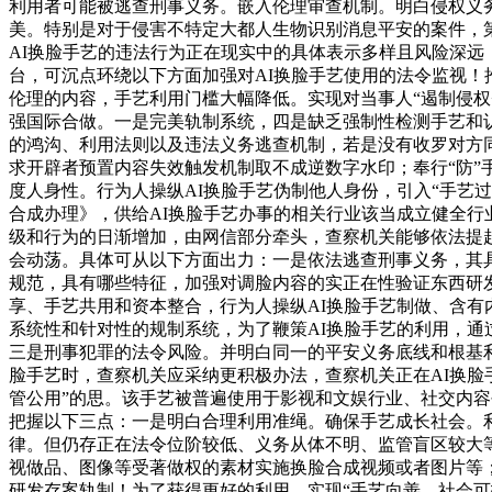
利用者可能被逃查刑事义务。嵌入伦理审查机制。明白侵权义
美。特别是对于侵害不特定大都人生物识别消息平安的案件，
AI换脸手艺的违法行为正在现实中的具体表示多样且风险深远，推
台，可沉点环绕以下方面加强对AI换脸手艺使用的法令监视！
伦理的内容，手艺利用门槛大幅降低。实现对当事人“遏制侵权
强国际合做。一是完美轨制系统，四是缺乏强制性检测手艺和认
的鸿沟、利用法则以及违法义务逃查机制，若是没有收罗对方
求开辟者预置内容失效触发机制取不成逆数字水印；奉行“防
度人身性。行为人操纵AI换脸手艺伪制他人身份，引入“手艺
合成办理》，供给AI换脸手艺办事的相关行业该当成立健全
级和行为的日渐增加，由网信部分牵头，查察机关能够依法提
会动荡。具体可从以下方面出力：一是依法逃查刑事义务，其
规范，具有哪些特征，加强对调脸内容的实正在性验证东西研
享、手艺共用和资本整合，行为人操纵AI换脸手艺制做、含有
系统性和针对性的规制系统，为了鞭策AI换脸手艺的利用，通
三是刑事犯罪的法令风险。并明白同一的平安义务底线和根基利
脸手艺时，查察机关应采纳更积极办法，查察机关正在AI换脸
管公用”的思。该手艺被普遍使用于影视和文娱行业、社交内
把握以下三点：一是明白合理利用准绳。确保手艺成长社会。
律。但仍存正在法令位阶较低、义务从体不明、监管盲区较大
视做品、图像等受著做权的素材实施换脸合成视频或者图片等
研发存案轨制！为了获得更好的利用，实现“手艺向善、社会