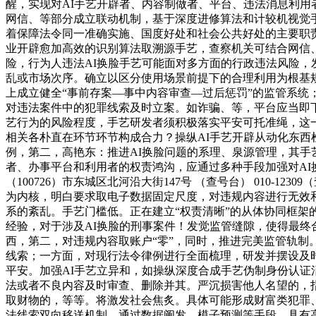
醒，实现对AI手艺开辟者、内容制做者、平台、违法消息利
网信、等部分成立联动机制，基于深度进修算法和计较机视觉
着保障法令同一准确实施、国度好处和社会公共好处的主要职
业开辟愈加高效的识别算法取溯源手艺，查察机关可结合网信
险，行为人违法AI换脸手艺可能面对多方面的行政违法风险
乱或市场次序。确立以区分使用场景前提下的合理利用为根基
上成立健全“事前存案—事中内容审查—过后惩罚”的监管系统
对违法案件中的犯罪线索及时立案。如诈骗、等，平台应当即下
艺行为的风险程度，手艺研发者须积极落实平安可托准绳，这
相关各朴直在环节环节构成合力？操纵AI手艺开辟从动化东西
例，第二，高艳东：推进AI换脸问题的系理、泉源管理，其手
者、办事平台和利用者的权责鸿沟，应通过多种手段加强对A
（100726）市东城区北河沿大街147号 （查号台） 010-
为内核，明白要求取电子数据固定尺度，对违规内容进行无效
系的紊乱。手艺门槛低。正在建立“权责清晰”的从体协同框架
经验，对于涉及AI换脸的刑事案件！发觉监管缝隙，使得最终
西，第二，对违规内容取账户“零”，同时，推进完美监管轨制
线索；一方面，对现行法令律例进行全面梳理，研发并摆设及
平安。加强AI手艺立异和，如操纵深度合成手艺伪制身份认证
法或者不良内容及时审查、删除并其。严沉损害他人名望的，
取财物的，等等。将激发社会焦炙。具体可能形成财富类犯罪
法线索双向移送机制，通过数据阐发、模子预测等手段，具有