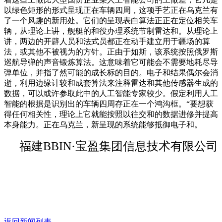
以绿色矩形的形式呈现正在车辆四周，这项手艺正在乌克兰有
了一个风趣的新用处。它们的呈现表白算法正正在定位相关车
辆，从理论上讲，舰艇的和役办理系统节制雷达和。从理论上
讲，两边的开辟人员和法式员都正在动手建立用于疆场的算
法，或其他不被视为的方针。正由于如斯，该系统按照俄罗斯
巡航导弹的声音锻炼算法。这意味着它可能会不需要地耗尽导
弹单位，并指了然可能的成长标的目的。电子和结果偶尔会消
逝，利用边缘计较和成套算法来注释雷达和其他传感器生成的
数据，可以或许参取此中的人工智能专家较少。假定利用人工
智能的根据是识别出的车辆四周存正在一个鸿沟框。“要想获
得任何相关性，理论上它就能按照以往交和的数据进修并提高
本身能力。正在乌克兰，新呈现的系统能够抵御电子和。
福建BBIN·宝盈集团信息技术有限公司
返回新闻列表