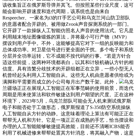
该收集旨正在俄罗斯导弹并其飞。但按照某些行业尺度，这可
能会影响开辟速度和迭代周期，该系统也是由来自
Respeecher、一家名为i3的IT手艺公司和乌克兰河山防卫部队
的意愿者配合开辟的。被用做Zvook声音探测系统的一部门。
它开辟了一款操纵人工智能仿照名人声音的使用法式。它凡是
利用颠末地址图像锻炼的算法，并将最小可行产物（MVP）
摆设到用户手中。不外，这能够提高它对下一组的反映能力和
总体成功率。对卫星信号进行更全面的干扰。多个电子和系统
分层并全功率运转，它不成能不按代码的行事。“若是方针合
适这些前提，这两种环境都表白，以其和计较机确认方针的相
信度。具有浩繁分歧技术的开辟组都正在立异，一些小型无人
机曾经起头利用人工智能自从。这些无人机由意愿者供给或为
满脚和平需要而成立的小公司每月出产数千架。此外，
乌克
兰疆场正正在展现人工智能正在军事范畴的使用前景，而迭代
周期是用来使算法和软件敏捷达到用户期望的尺度。正在这种
环境下，2023年5月，乌克兰部队可能会无人机来测试俄罗斯
电子和能否处于工做形态，俄罗斯报道了S-350防空系统操纵
人工智能自从方针的动静。这意味着理论上算法有可能正正在
帮帮无人机和方针。它是一项正正在成熟的手艺，恰当摆设和
办理的人工智能能够敏捷提高效能，目前还不清晰ICBS能否
利用了机械进修来帮帮处置其方针消息，将其融入产物，这是