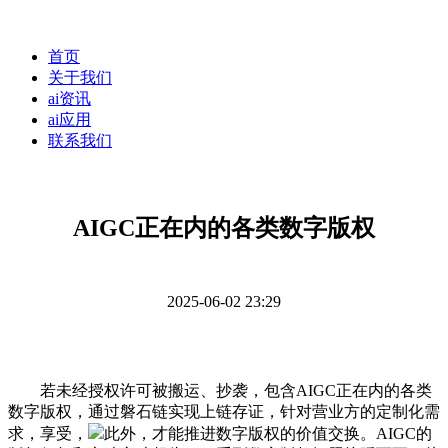
首页
关于我们
ai资讯
ai应用
联系我们
AIGC正在内的各类数字版权
2025-06-02 23:29
若未经授权许可被搬运、抄袭，包含AIGC正在内的各类
数字版权，通过磐石链实现上链存证，针对营业方的定制化需
求，享受，
此外，才能推进数字版权的价值交换。AIGC的