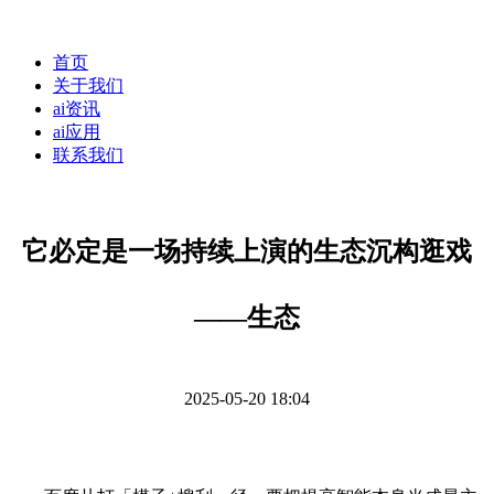
首页
关于我们
ai资讯
ai应用
联系我们
它必定是一场持续上演的生态沉构逛戏
——生态
2025-05-20 18:04