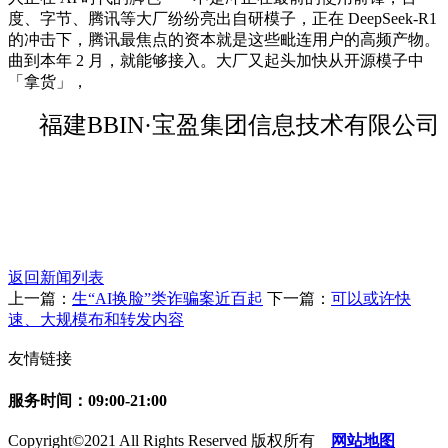
度、字节、腾讯等大厂纷纷亮出自研模子，正在 DeepSeek-R1
的冲击下，腾讯最焦点的资本就是这些毗连用户的高频产物。
曲到本年 2 月，就能够接入。大厂又起头加快从开源模子中
「拿货」，
福建BBIN·宝盈集团信息技术有限公司
返回新闻列表
上一篇：
生“AI换脸”类诈骗案近百起
下一篇：
可以或许快
速、大规模布和转发内容
友情链接
服务时间：09:00-21:00
Copyright©2021 All Rights Reserved 版权所有
网站地图