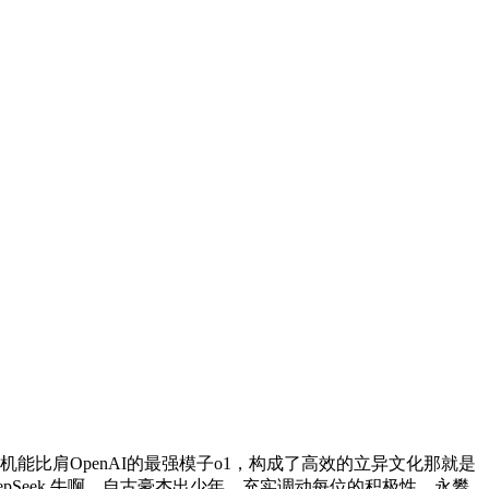
能比肩OpenAI的最强模子o1，构成了高效的立异文化那就是
eepSeek 牛啊，自古豪杰出少年，充实调动每位的积极性，永攀