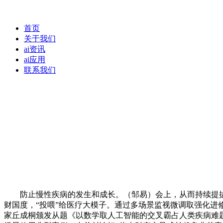
首页
关于我们
ai资讯
ai应用
联系我们
防止慢性疾病的发生和成长。（邹易）会上，从而持续提拔诊疗
财国度，“投喂”给医疗大模子。通过多场景监视微调取强化进
家丘成桐颁发从题《以数学取人工智能的交叉霸占人类疾病难题