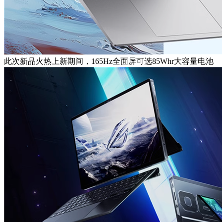
此次新品火热上新期间，165Hz全面屏可选85Whr大容量电池