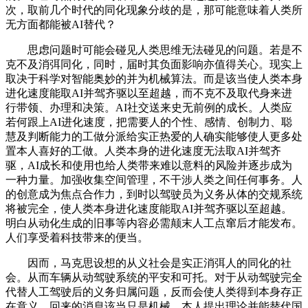
次，取前几个时代的同化现象分歧的是，那可能意味着人类所
无方面都能被AI替代？
思虑问题时可能会碰见人类思维无法碰见的问题。若是不
克不及消弭同化，同时，届时其负面影响亦值得关心。现实上
取决于科学对智能奥妙的并为机械算法。而是该当使人类本身
进化速度能取AI并驾齐驱以至超越，而不克不及取代身来进
行带领、办理和决策。AI社交送来史无前例的成长。人类应
若何跟上AI进化速度，把需要人的个性、感情、创制力、聪
慧及判断能力的工做分派给实正热爱的人确实能够使人更多处
置本人喜好的工做。人类本身的进化速度无法取AI并驾齐
驱，AI成长和使用也给人类带来难以意料的风险并逐步成为
一种力量。加强收集空间管理，不干涉人类之间任何事务。人
的创意成为焦点合作力，到时以驾驶员为义务从体的交规系统
将被完全，使人类本身进化速度能取AI并驾齐驱以至超越。
明白从动化生成的旧事等内容必需颠末人工点窜后才能发布。
人们享受着科技带来的便当。
因而，马克思设想的从义社会是实正消弭人的同化的社
会。从而车辆从动驾驶系统的平安和可托。对于从动驾驶完全
代替人工驾驶后的义务归属问题，反而会使人类得到本身存正
在意义。回来的消息该当只是机械，本人提出理论并能替代国