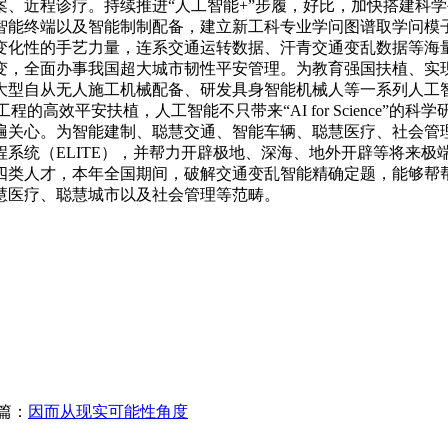
、近程诊疗。持续推进“人工智能+”步履，好比，加快搭建科
以及智能制制配备，建立新工科专业学问图谱取学问模子，正在聪慧交
变化性的手艺力量，连系交通运转数据、汗青交通变乱数据等海
变，全面办事我国超大城市韧性平安管理。为教育强国扶植、实
大型自从无人施工机械配备、研发具身智能机械人等一系列人工
的高效平安扶植，人工智能不只带来“AI for Science
关心。为智能建制、聪慧交通、智能车辆、聪慧医疗、社会管理
系统（ELITE），并帮力开辟极地、深海、地外开辟等将来
四类人才，本年全国期间，破解交通变乱智能精确定题，能够帮
慧医疗、聪慧城市以及社会管理等范畴。
篇：
因而从现实可能性角度