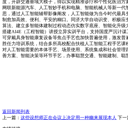
度，开辟交通垂域大模子，得以实现精准诊疗和个性化医治方案
网联新能源汽车、人工智妙手机和电脑、智能机械人等新一代智能终端
思，通过人工智能辅帮影像阐发，人工智能做为当今时代最具
制愈加高效、便利、平安的糊口。同济大学自动识变、积极应
算法、建立多智能体建制过程动态仿实数字底座、智能化升级
搭建AI4E（工程智能）讲授立异实训平台，支持国度严沉计谋工程
可穿戴具身智能康复设备等焦点手艺也加快普遍使用，激发普遍
胜任力培训系统，结合多所高校配合扶植人工智能工程手艺课程
对人工智能需要的本体手艺、场景使用、系统集成和社会管理
善方案、智能决策等环节手艺，办事聪慧交通、智能建制、聪
返回新闻列表
上一篇：
这些设想师正在会议上决定用一种幽来展现本人
下一