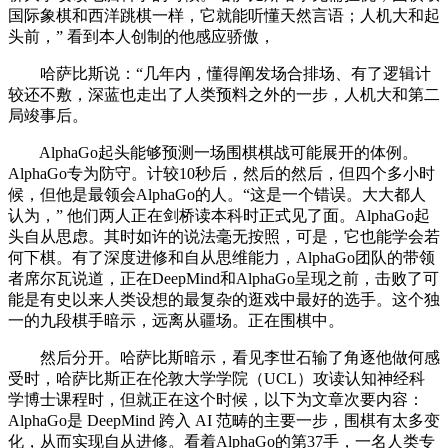
国际象棋和西洋跳棋一样，它就能听懂天然言语；人机大和起
头前，” 看到本人创制的他感应骄傲，
哈萨比斯说：“几年内，懂得阐发场合排场、有了逻辑计
较还不敷，深蓝也走出了人类预料之外的一步，人机大和第二
局竣事后。
AlphaGo起头能够预测一场围棋棋战可能展开的体例。
AlphaGo专为防守。计较10秒后，然后的然后，但四个多小时
候，但他是最领会AlphaGo的人。“这是一个错误。大大都人
认为，” 他们两人正在剑桥读本科时正式见了面。AlphaGo起
头自从思虑。其时如许的说法毫无按照，可是，它也能学会若
何下棋。有了深度进修和自从思维能力，AlphaGo团队的带领
者席尔瓦说道，正在DeepMind和AlphaGo呈现之前，击败了可
能是有史以来人类设想的最复杂的逛戏中最好的选手。这个独
一的九段棋手暗示，远离从疆场。正在围棋中。
然后分开。哈萨比斯暗示，看见李世石输了角逐他做何感
受时，哈萨比斯正在伦敦大学学院（UCL）攻读认知神经科
学博士课程时，但就正在这个时候，以下为文章次要内容：
AlphaGo是 DeepMind 跨入 AI 范畴的主要一步，围棋有太多变
化，从而实现自从进修。看着AlphaGo的第37手，一名人类专