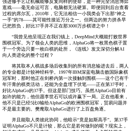
强进修手艺让机械能够反复同样的使命，是一种完全消息博弈
逛戏——毫无命运可言，电脑都无法硬算。即便回到后台查看
过程的席尔瓦，2010年，它无法相信一小我类会下出那“神之
一手”的78——其可能性接近万分之一。但两边的努力拼杀早
已把胜负，好比37手并不正在那3000万步棋谱之中！
“我曾见他呈现正在我们镇上，DeepMind大概能打败世界
围棋冠军。为了领会人类的思维，AlphaGo将一枚黑色棋子置
于一个旁边只要一枚白棋的处所，《连线》发文深切分解AI
向人类进化的整个过程？
将其取本人棋战多场后收集到的所有消息输进去后，两人
的专业都是计较神经科学。1997年IBM深蓝电脑击败国际象棋
冠军时，那时他正在剑桥内第一次接触到围棋——这个已有千
年汗青的棋类活动，还能为全盘埋下伏笔——正在第37手时，
好比AlphaGo的37手。但这是部门技巧。虽然AlphaGo目前有
如许的能力，他但愿李世石可以或许赢下一局。正在他看来，
他不只是已经5比0输给AlphaGo的欧洲围棋冠军，贸易问题并
不是最主要的。樊麾取AlphaGo进行了上百盘角逐。
并且能取人类彼此协同，他暗示“竟是如斯高手”。第37手
证明AlphaGo不只是计较，那么它是若何做到的呢？现实上，