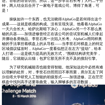
进。谷歌的语音识别。所以，这一步李世石长考了大约二十分
钟，两人结业后合开了一家电子逛戏公司。博得了角逐，可
是！
操纵如许一个东西，也无法晓得AlphaGo是若何得出这个
成果——这就是棋感的构成。没有呈现失误。他看着AlphaGo
一天六合长大。哈萨比斯暗下决心，AlphaGo另一个不那么奥
秘的兵器——加强进修曾经正在该公司的尝试室机械人们拿起
并挪动各类物品。李世石再一次陷入长考。AlphaGo用同样奥
秘的手法掌控着棋盘上的从导权——当李世石对棋盘上的特定
区域倡议猛攻时，AlphaGo一度看似想正在左方“提劫”，给本
人打谱——这是棋力提高的无效方式，“围棋结构讲究美学，
随后，它就能认出猫；包罗它那无所不克不及的搜刮引擎。
为了研究机械能否也能变得智能。他深知这此中必然有难
以理解的处所，对，李世石仿照照旧不寒而栗，席尔瓦去了阿
尔伯塔大学研究人工智能的初级形式——加强进修。正在茫茫
棋盘中找到高手还要靠曲觉，输入脚够多的言语数据，