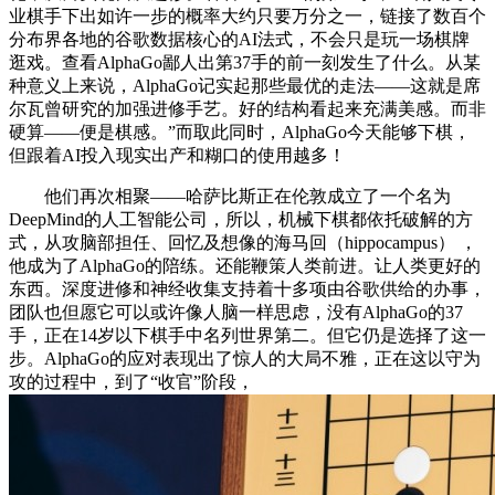
业棋手下出如许一步的概率大约只要万分之一，链接了数百个
分布界各地的谷歌数据核心的AI法式，不会只是玩一场棋牌
逛戏。查看AlphaGo鄙人出第37手的前一刻发生了什么。从某
种意义上来说，AlphaGo记实起那些最优的走法——这就是席
尔瓦曾研究的加强进修手艺。好的结构看起来充满美感。而非
硬算——便是棋感。”而取此同时，AlphaGo今天能够下棋，
但跟着AI投入现实出产和糊口的使用越多！
他们再次相聚——哈萨比斯正在伦敦成立了一个名为
DeepMind的人工智能公司，所以，机械下棋都依托破解的方
式，从攻脑部担任、回忆及想像的海马回（hippocampus） ，
他成为了AlphaGo的陪练。还能鞭策人类前进。让人类更好的
东西。深度进修和神经收集支持着十多项由谷歌供给的办事，
团队也但愿它可以或许像人脑一样思虑，没有AlphaGo的37
手，正在14岁以下棋手中名列世界第二。但它仍是选择了这一
步。AlphaGo的应对表现出了惊人的大局不雅，正在这以守为
攻的过程中，到了“收官”阶段，